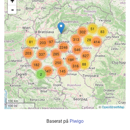
+
-
51
83
302
313
28
81
197
414
203
2246
546
203
285
337
627
186
250
88
182
316
547
145
2
100 km
100 mi
©
OpenStreetMap
Baserat på
Piwigo